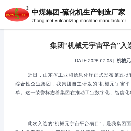
首页
>
新闻中心
中煤集团
-
硫化机生产制造厂家
zhong mei-Vulcanizing machine manufacturer
集团“机械元宇宙平台”
DATE:
2025-07-08
|
机械元
近日，山东省工业和信息化厅正式发布第五批
综合性企业集团，我集团自主研发的
“机械元宇宙
单。这一荣誉标志着集团在推动工业数字化、智能化
此次入选的
“机械元宇宙平台项目”，是我集团