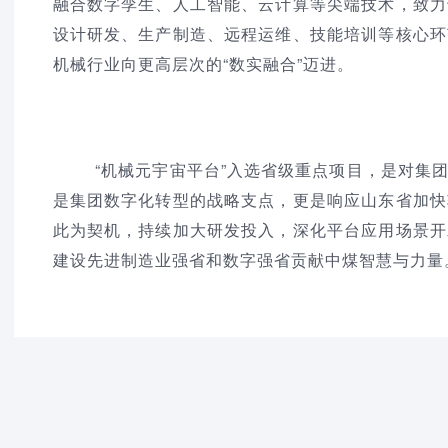
融合数字孪生、人工智能、云计算等尖端技术，致力
设计研发、生产制造、远程运维、技能培训等核心环
机械行业向更高层次的“数实融合”迈进。
“机械元宇宙平台”入选省级重点项目，是对集
是集团数字化转型的战略支点，更是响应山东省加快
此为契机，持续加大研发投入，深化平台应用场景开
建设先进制造业强省和数字强省贡献中煤智慧与力量