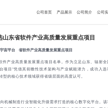
公司首页
产品展示
公司简介
公司
硫化机
入选山东省软件产业高质量发展重点项目
硫化机配件
宇宙平台
省软件产业高质量发展重点项目
软件产业高质量发展重点项目名单。作为立足山东、辐射全
平台项目”凭借其前瞻性技术架构与产业赋能潜力，成功入选
转型的核心技术领域获得省级层面的高度认可。
面向机械制造行业智能化升级需求打造的核心数字化平台。该