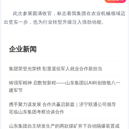
此次参展圆满收官，标志着我集团在农业机械领域迈
出坚实一步，也为行业转型升级注入强劲动能。
企业新闻
集团荣登光荣榜 彰显退役军人就业合作新担当
铸强军精神 启数智新程——山东集团以AI科创致敬八一
建军节
携手聚力谋发展 合作共赢启新篇｜济宁联通公司领导
莅临山东集团考察洽谈合作
山东集团自主研发生产的两款煤矿井下自动隔爆装置成